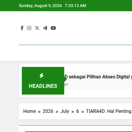
Skip
Sunday, August 9, 2026
7:33:14 AM
to
content
is
LEBAH4D sebagai Pilihan Akses Digital yang Ringkas 
2 Weeks Ago
HEADLINES
Home
2026
July
6
TIARA4D: Hal Penting