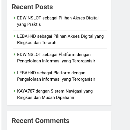
Recent Posts
EDWINSLOT sebagai Pilihan Akses Digital
yang Praktis
LEBAH4D sebagai Pilihan Akses Digital yang
Ringkas dan Terarah
EDWINSLOT sebagai Platform dengan
Pengelolaan Informasi yang Terorganisir
LEBAH4D sebagai Platform dengan
Pengelolaan Informasi yang Terorganisir
KAYA787 dengan Sistem Navigasi yang
Ringkas dan Mudah Dipahami
Recent Comments