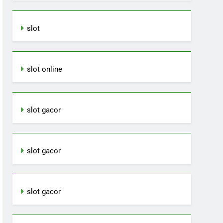
slot
slot online
slot gacor
slot gacor
slot gacor