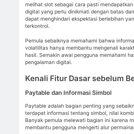
melihat slot sebagai cara pasti mendapatkan h
digital yang perlu dinikmati dengan batas d
dapat menghindari ekspektasi berlebihan ya
terkontrol.
Pemula sebaiknya memahami bahwa informasi 
volatilitas hanya membantu mengenali karakt
hasil. Semakin awal pengguna memahami hal
pengalaman digital.
Kenali Fitur Dasar sebelum B
Paytable dan Informasi Simbol
Paytable adalah bagian penting yang sebaik
terdapat informasi tentang simbol, nilai komb
Banyak pemula melewati bagian ini karena m
membantu pengguna mengerti alur permainan 