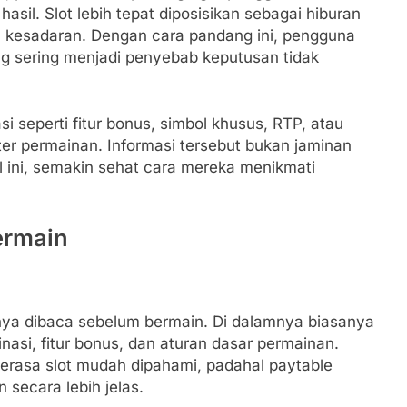
asil. Slot lebih tepat diposisikan sebagai hiburan
an kesadaran. Dengan cara pandang ini, pengguna
ng sering menjadi penyebab keputusan tidak
seperti fitur bonus, simbol khusus, RTP, atau
er permainan. Informasi tersebut bukan jaminan
 ini, semakin sehat cara mereka menikmati
ermain
nya dibaca sebelum bermain. Di dalamnya biasanya
inasi, fitur bonus, dan aturan dasar permainan.
erasa slot mudah dipahami, padahal paytable
secara lebih jelas.