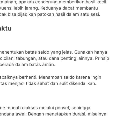
ermainan, apakah cenderung memberikan hasil kecil
rekuensi lebih jarang. Keduanya dapat membantu
ak bisa dijadikan patokan hasil dalam satu sesi.
aktu
menentukan batas saldo yang jelas. Gunakan hanya
icilan, tabungan, atau dana penting lainnya. Prinsip
ap berada dalam batas aman.
sebaiknya berhenti. Menambah saldo karena ingin
as menjadi tidak sehat dan sulit dikendalikan.
nline mudah diakses melalui ponsel, sehingga
 rencana awal. Dengan menetapkan durasi, misalnya