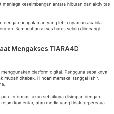
t menjaga keseimbangan antara hiburan dan aktivitas
kan dengan pengalaman yang lebih nyaman apabila
erarah. Kemudahan akses harus selalu diimbangi
saat Mengakses TIARA4D
 menggunakan platform digital. Pengguna sebaiknya
ak mudah ditebak. Hindari memakai tanggal lahir,
na.
 pun. Informasi akun sebaiknya disimpan dengan
, kolom komentar, atau media yang tidak terpercaya.