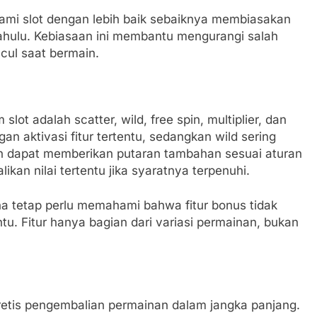
mi slot dengan lebih baik sebaiknya membiasakan
dahulu. Kebiasaan ini membantu mengurangi salah
cul saat bermain.
lot adalah scatter, wild, free spin, multiplier, dan
an aktivasi fitur tertentu, sedangkan wild sering
pin dapat memberikan putaran tambahan sesuai aturan
kan nilai tertentu jika syaratnya terpenuhi.
una tetap perlu memahami bahwa fitur bonus tidak
ntu. Fitur hanya bagian dari variasi permainan, bukan
retis pengembalian permainan dalam jangka panjang.