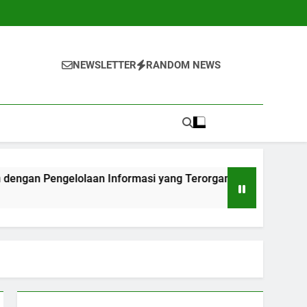
NEWSLETTER
RANDOM NEWS
olaan Informasi yang Terorganisir
LEBAH4D sebagai Pl
3 Weeks Ago