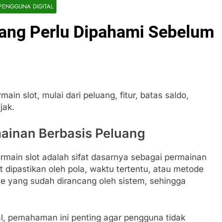
 PENGGUNA DIGITAL
yang Perlu Dipahami Sebelum
n slot, mulai dari peluang, fitur, batas saldo,
jak.
ainan Berbasis Peluang
rmain slot adalah sifat dasarnya sebagai permainan
t dipastikan oleh pola, waktu tertentu, atau metode
e yang sudah dirancang oleh sistem, sehingga
l, pemahaman ini penting agar pengguna tidak