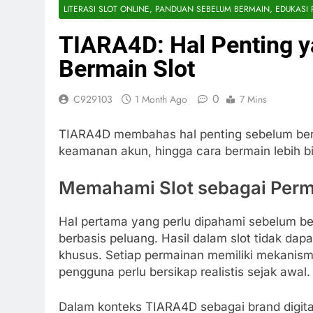
LITERASI SLOT ONLINE, PANDUAN SEBELUM BERMAIN, EDUKASI
TIARA4D: Hal Penting 
Bermain Slot
0
C929103
1 Month Ago
7 Mins
TIARA4D membahas hal penting sebelum bermai
keamanan akun, hingga cara bermain lebih bi
Memahami Slot sebagai Perm
Hal pertama yang perlu dipahami sebelum be
berbasis peluang. Hasil dalam slot tidak dapa
khusus. Setiap permainan memiliki mekanism
pengguna perlu bersikap realistis sejak awal.
Dalam konteks TIARA4D sebagai brand digita