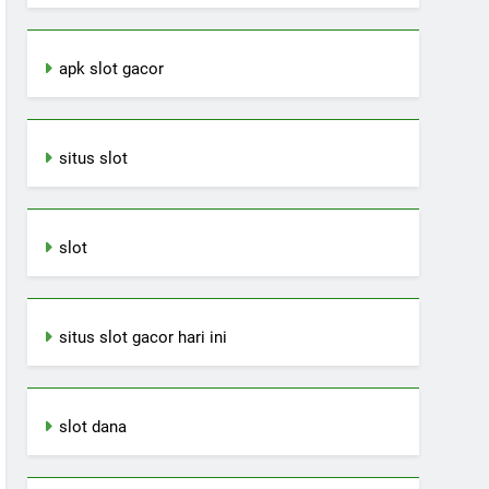
apk slot gacor
situs slot
slot
situs slot gacor hari ini
slot dana