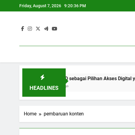
Skip
Friday, August 7, 2026
9:20:37 PM
to
content
aktis
LEBAH4D sebagai Pilihan Akses Digital yang Ring
2 Weeks Ago
HEADLINES
Home
pembaruan konten