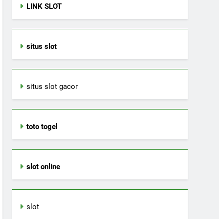
LINK SLOT
situs slot
situs slot gacor
toto togel
slot online
slot