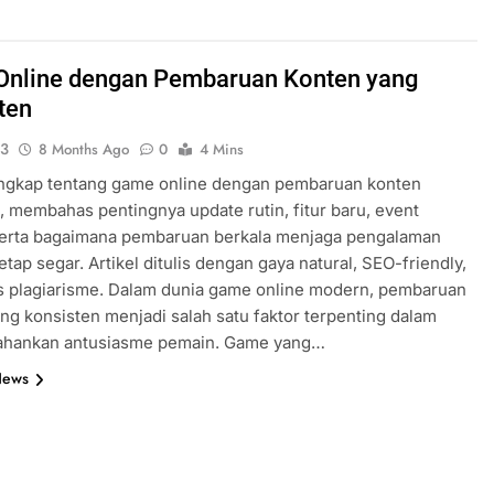
nline dengan Pembaruan Konten yang
ten
3
8 Months Ago
0
4 Mins
engkap tentang game online dengan pembaruan konten
, membahas pentingnya update rutin, fitur baru, event
serta bagaimana pembaruan berkala menjaga pengalaman
etap segar. Artikel ditulis dengan gaya natural, SEO-friendly,
s plagiarisme. Dalam dunia game online modern, pembaruan
ng konsisten menjadi salah satu faktor terpenting dalam
hankan antusiasme pemain. Game yang…
News