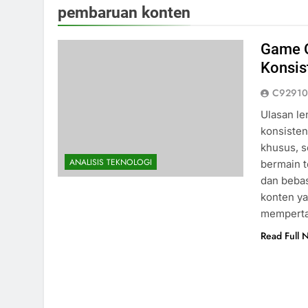
pembaruan konten
Game O
Konsis
C92910
Ulasan l
konsisten
khusus, 
ANALISIS TEKNOLOGI
bermain t
dan beba
konten ya
memperta
Read Full 