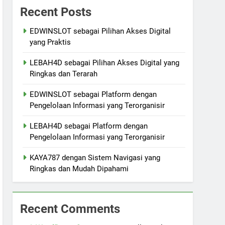
Recent Posts
EDWINSLOT sebagai Pilihan Akses Digital
yang Praktis
LEBAH4D sebagai Pilihan Akses Digital yang
Ringkas dan Terarah
EDWINSLOT sebagai Platform dengan
Pengelolaan Informasi yang Terorganisir
LEBAH4D sebagai Platform dengan
Pengelolaan Informasi yang Terorganisir
KAYA787 dengan Sistem Navigasi yang
Ringkas dan Mudah Dipahami
Recent Comments