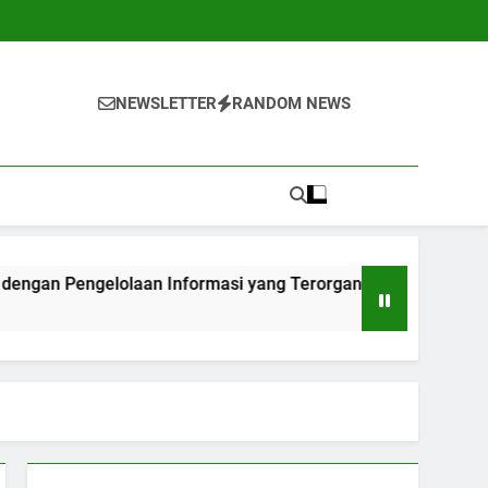
NEWSLETTER
RANDOM NEWS
gelolaan Informasi yang Terorganisir
LEBAH4D sebaga
3 Weeks Ago