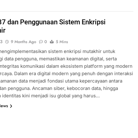
7 dan Penggunaan Sistem Enkripsi
ir
3
9 Months Ago
0
5 Mins
mengimplementasikan sistem enkripsi mutakhir untuk
i data pengguna, memastikan keamanan digital, serta
ntegritas komunikasi dalam ekosistem platform yang modern
rcaya. Dalam era digital modern yang penuh dengan interaksi
eamanan data menjadi fondasi utama kepercayaan antara
dan pengguna. Ancaman siber, kebocoran data, hingga
 identitas kini menjadi isu global yang harus…
News