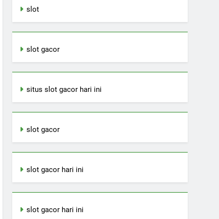
slot
slot gacor
situs slot gacor hari ini
slot gacor
slot gacor hari ini
slot gacor hari ini