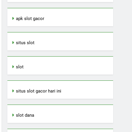
apk slot gacor
situs slot
slot
situs slot gacor hari ini
slot dana