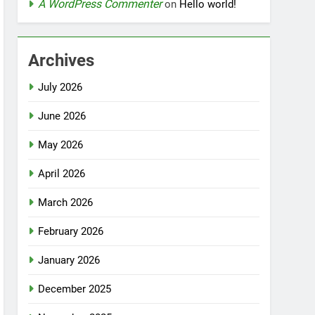
A WordPress Commenter
on
Hello world!
Archives
July 2026
June 2026
May 2026
April 2026
March 2026
February 2026
January 2026
December 2025