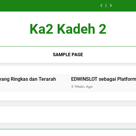
EDWINSLOT
LEBAH4D
Platform
Pilihan
Pilihan
Platform
Platform
Pilihan
Pilihan
sebagai
sebagai
dengan
Akses
Akses
dengan
dengan
Akses
Akses
Platform
Platform
Pengelolaan
Digital
Digital
Pengelolaan
Pengelolaan
Digital
Digital
dengan
dengan
Informasi
yang
yang
Informasi
Informasi
yang
yang
Pengelolaan
Pengelolaan
Ka2 Kadeh 2
yang
Praktis
Ringkas
yang
yang
Praktis
Ringkas
Informasi
Informasi
Terorganisir
dan
Terorganisir
Terorganisir
dan
yang
yang
Terarah
Terarah
Terorganisir
Terorganisir
SAMPLE PAGE
 dan Terarah
EDWINSLOT sebagai Platform dengan Penge
3 Weeks Ago