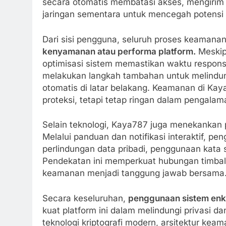
secara otomatis membatasi akses, mengirim n
jaringan sementara untuk mencegah potensi
Dari sisi pengguna, seluruh proses keamana
kenyamanan atau performa platform.
Meskip
optimisasi sistem memastikan waktu respons 
melakukan langkah tambahan untuk melindung
otomatis di latar belakang. Keamanan di Kay
proteksi, tetapi tetap ringan dalam pengala
Selain teknologi, Kaya787 juga menekankan
Melalui panduan dan notifikasi interaktif, 
perlindungan data pribadi, penggunaan kata sa
Pendekatan ini memperkuat hubungan timbal 
keamanan menjadi tanggung jawab bersama
Secara keseluruhan,
penggunaan sistem enkr
kuat platform ini dalam melindungi privasi
teknologi kriptografi modern, arsitektur kea