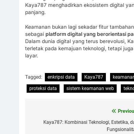
Kaya787 menghadirkan ekosistem digital yang
panjang.
Keamanan bukan lagi sekadar fitur tambahan,
sebagai
platform digital yang berorientasi p
Dalam dunia digital yang terus berevolusi, 
terletak pada kemajuan teknologi, tetapi jug
layar.
Tagged:
enkripsi data
Kaya787
keamanan 
proteksi data
sistem keamanan web
tekno
Previou
Post
navigation
Kaya787: Kombinasi Teknologi, Estetika, d
Fungsionalit