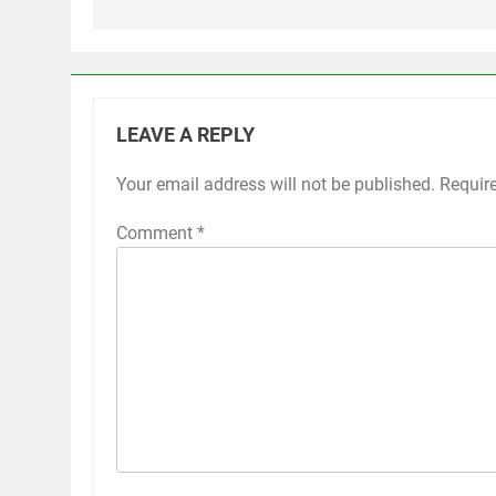
LEAVE A REPLY
Your email address will not be published.
Requir
Comment
*