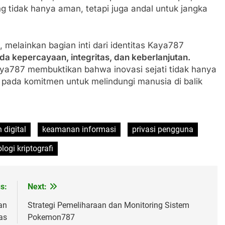
 tidak hanya aman, tetapi juga andal untuk jangka
 melainkan bagian inti dari identitas Kaya787
ada kepercayaan, integritas, dan keberlanjutan.
Kaya787 membuktikan bahwa inovasi sejati tidak hanya
a pada komitmen untuk melindungi manusia di balik
digital
keamanan informasi
privasi pengguna
logi kriptografi
s:
Next:
an
Strategi Pemeliharaan dan Monitoring Sistem
as
Pokemon787