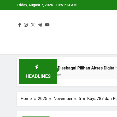
Skip
Friday, August 7, 2026
10:51:15 AM
to
content
is
LEBAH4D sebagai Pilihan Akses Digital yang Ringkas 
2 Weeks Ago
HEADLINES
Home
2025
November
5
Kaya787 dan Pe