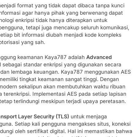
njadi format yang tidak dapat dibaca tanpa kunci
 informasi agar hanya pihak yang berwenang dapat
logi enkripsi tidak hanya diterapkan untuk
i pengguna, tetapi juga mencakup seluruh komunikasi,
Setiap bit informasi diubah menjadi kode kompleks
otorisasi yang sah.
punggung keamanan Kaya787 adalah
Advanced
al sebagai standar enkripsi yang digunakan secara
ntah dan lembaga keuangan. Kaya787 menggunakan AES
memiliki tingkat keamanan sangat tinggi. Dengan
r modern sekalipun akan membutuhkan waktu ribuan
erenkripsi. Implementasi AES pada setiap lapisan
etap terlindungi meskipun terjadi upaya peretasan.
ansport Layer Security (TLS)
untuk menjaga
una. Setiap kali pengguna mengakses situs, koneksi
ungi oleh sertifikat digital. Hal ini memastikan bahwa