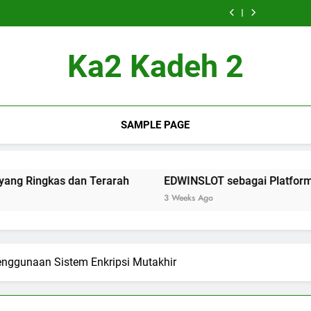
EDWINSLOT
LEBAH4D
Platform
Pilihan
Pilihan
Platform
Platform
Pilihan
Pilihan
sebagai
sebagai
dengan
Akses
Akses
dengan
dengan
Akses
Akses
Platform
Platform
Pengelolaan
Digital
Digital
Pengelolaan
Pengelolaan
Digital
Digital
dengan
dengan
Informasi
yang
yang
Informasi
Informasi
yang
yang
Pengelolaan
Pengelolaan
Ka2 Kadeh 2
yang
Praktis
Ringkas
yang
yang
Praktis
Ringkas
Informasi
Informasi
Terorganisir
dan
Terorganisir
Terorganisir
dan
yang
yang
Terarah
Terarah
Terorganisir
Terorganisir
SAMPLE PAGE
dan Terarah
EDWINSLOT sebagai Platform dengan Pengel
3 Weeks Ago
nggunaan Sistem Enkripsi Mutakhir