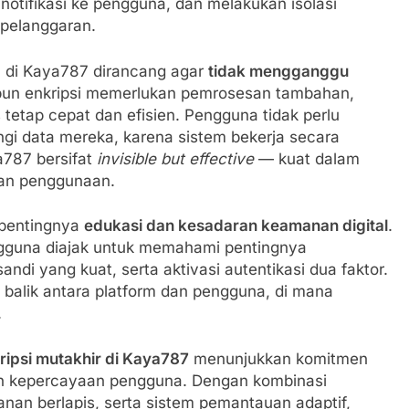
otifikasi ke pengguna, dan melakukan isolasi
 pelanggaran.
n di Kaya787 dirancang agar
tidak mengganggu
un enkripsi memerlukan pemrosesan tambahan,
tetap cepat dan efisien. Pengguna tidak perlu
i data mereka, karena sistem bekerja secara
a787 bersifat
invisible but effective
— kuat dalam
man penggunaan.
 pentingnya
edukasi dan kesadaran keamanan digital
.
pengguna diajak untuk memahami pentingnya
ndi yang kuat, serta aktivasi autentikasi dua faktor.
balik antara platform dan pengguna, di mana
.
ipsi mutakhir di Kaya787
menunjukkan komitmen
 dan kepercayaan pengguna. Dengan kombinasi
manan berlapis, serta sistem pemantauan adaptif,