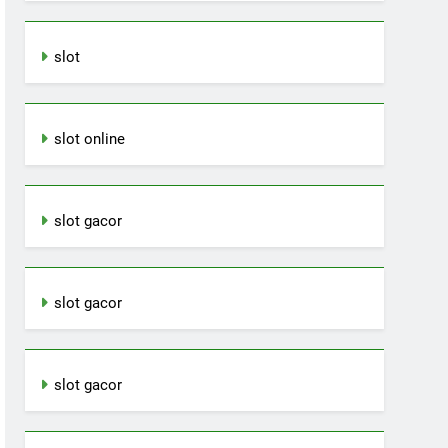
slot
slot online
slot gacor
slot gacor
slot gacor