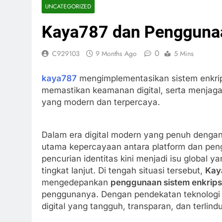
UNCATEGORIZED
Kaya787 dan Penggunaa
0
C929103
9 Months Ago
5 Mins
kaya787
mengimplementasikan sistem enkrip
memastikan keamanan digital, serta menjaga 
yang modern dan terpercaya.
Dalam era digital modern yang penuh dengan 
utama kepercayaan antara platform dan pen
pencurian identitas kini menjadi isu global 
tingkat lanjut. Di tengah situasi tersebut,
Kay
mengedepankan
penggunaan sistem enkrips
penggunanya. Dengan pendekatan teknologi
digital yang tangguh, transparan, dan terlin